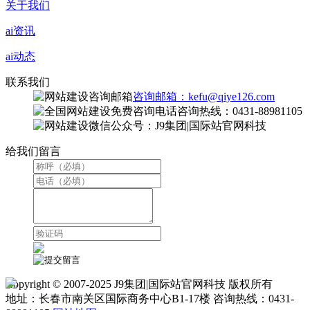
关于我们
ai资讯
ai动态
联系我们
咨询邮箱：kefu@qiye126.com
咨询热线：0431-88981105
微信公众号：J9集团|国际站官网科技
给我们留言
Copyright © 2007-2025 J9集团|国际站官网科技 版权所有
地址：长春市南关区国际商务中心B1-17楼 咨询热线：0431-