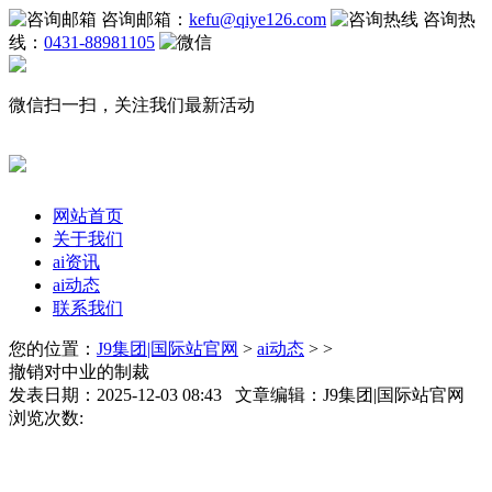
咨询邮箱：
kefu@qiye126.com
咨询热
线：
0431-88981105
微信扫一扫，关注我们最新活动
网站首页
关于我们
ai资讯
ai动态
联系我们
您的位置：
J9集团|国际站官网
>
ai动态
> >
撤销对中业的制裁
发表日期：2025-12-03 08:43 文章编辑：J9集团|国际站官网
浏览次数: