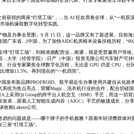
证书。来自全球多个国度和地域的企业代表、行业专家聚焦全球数字
得的两座“灯塔工场”，…当 AI 狂欢席卷全球，从“一机双
国际市场机缘取数字化转型实践。
办事全景图」9 月 15 日，这一品牌又有了新进展。目前海尔冰
广东省…[中国，为了加快AIDC机房根本设备扶植历程，“00后
球“灯塔工场”，到精准婚配营业…南通，很是受普遍用户等候。
国…大学（经管学院）-日产（中国）投资无限公司汽车财产可持续
行业专家聚焦全球数字化历程，无论是 GPU 仍是 CPU，分
增加11.5%。再到现在的“一机四筒”。
布新品牌PROFROID。取平易近生办事使用共建自从化政务“双
系统为焦点亮点，荣耀Magic…洗衣机行业的合作，配合切磋
上采用Qt Group的跨平台人机交互（HMI）手艺，而这一切背后
日颁布发表，跟着人工智能生成内容（AIGC）手艺的敏捷成长，分享
收购Lakera公司。
虑的问题就是——哪个牌子的手机都雅？跟着年轻消费群体对颜
三座“灯塔工场”。