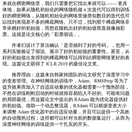
来就在稠密网络里，我们只需要把它找出来就可以 —— 更具
体地，如果从随机初始化的网络随机做 n 次迭代可以得到训练
好的稠密网络，从随机初始化的网络里做类似数目的迭代也可
以找到表现差不多的稀疏网络。只不过，找到那个稀疏网络非
常依赖好的初始值，而想在随机出好的初始值简直就像抽彩
票。这就是论文核心的「彩票假说」。
作者们设计了算法确认「是否抽到了好的号码」，也用一
系列实验验证了假说、展示了好的初始值的重要性。甚至，从
好的初始值出发得到的稀疏网络可以得到比稠密网络更好的表
现。这篇论文获得了 ICLR 2019 的最佳论文奖。
推荐理由：这篇来自韩家炜团队的论文研究了深度学习中
的变差管理。在神经网络的训练中，Adam、RMSProp 等为了
提升效果而加入了自适应动量的优化器都需要一个预热阶段，
不然在训练刚刚启动的时候就很容易陷入不好的、可能有问题
的局部最优，而这篇论文中提出的 RAdam 能为优化器提供好
的初始值。借助一个动态整流器，RAdam 可以根据变差大小
来调整 Adam 优化器中的自适应动量，并且可以提供一个高效
的自动预热过程；这些都可以针对当前的数据集运行，从而为
深度神经网络的训练提供一个扎实的开头。