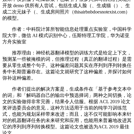
开放 demo 供所有人尝试，包括生成人脸（、生成猫（）、生
成二次元妹子（、生成房间照片（thisairbnbdoesnotexist.com）
的模型。
作者：中科院计算所智能信息处理重点实验室，中国科学
院大学，微信 AI 模式识别中心，伍斯特理工学院，华为诺亚
方舟实验室
推荐理由：神经机器翻译模型的训练方式是给定上下文，
预测某一些被掩模的词，但推理过程（真正的翻译过程）是需
要从零生成整个句子。这种偏差问题其实在序列到序列转换任
务中长期普遍存在。这篇论文就研究了这种偏差，并探讨如何
弥补这种偏差。
作者们提出的解决方案是，生成条件在「基于参考文本中
的词」和「解码器自己的输出中预选择词」两种之间切换，论
文的实验做得非常完善，结果令人信服。根据 ACL 2019 论文
奖评选委员会的意见，这种方法适用于当前的纯学习训练范
式，也能为规划采样带来改进；而且，这不仅可能影响本来针
对的机器翻译任务的未来研究和应用，也能用来普遍地改进其
它的序列到序列转换模型。这篇论文也被选为ACL 2019 最佳
论文。