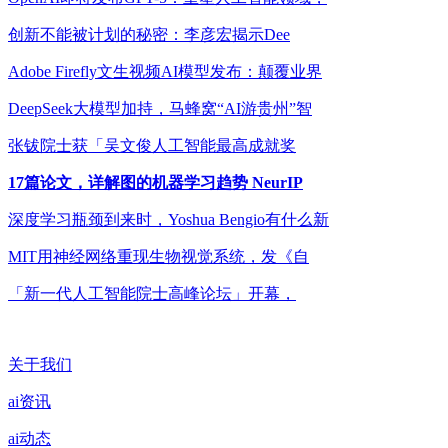
创新不能被计划的秘密：李彦宏揭示Dee
Adobe Firefly文生视频AI模型发布：颠覆业界
DeepSeek大模型加持，马蜂窝“AI游贵州”智
张钹院士获「吴文俊人工智能最高成就奖
17篇论文，详解图的机器学习趋势 NeurIP
深度学习瓶颈到来时，Yoshua Bengio有什么新
MIT用神经网络重现生物视觉系统，发《自
「新一代人工智能院士高峰论坛」开幕，
关于我们
ai资讯
ai动态