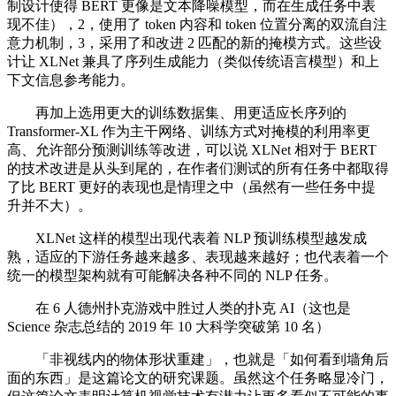
制设计使得 BERT 更像是文本降噪模型，而在生成任务中表
现不佳），2，使用了 token 内容和 token 位置分离的双流自注
意力机制，3，采用了和改进 2 匹配的新的掩模方式。这些设
计让 XLNet 兼具了序列生成能力（类似传统语言模型）和上
下文信息参考能力。
再加上选用更大的训练数据集、用更适应长序列的
Transformer-XL 作为主干网络、训练方式对掩模的利用率更
高、允许部分预测训练等改进，可以说 XLNet 相对于 BERT
的技术改进是从头到尾的，在作者们测试的所有任务中都取得
了比 BERT 更好的表现也是情理之中（虽然有一些任务中提
升并不大）。
XLNet 这样的模型出现代表着 NLP 预训练模型越发成
熟，适应的下游任务越来越多、表现越来越好；也代表着一个
统一的模型架构就有可能解决各种不同的 NLP 任务。
在 6 人德州扑克游戏中胜过人类的扑克 AI（这也是
Science 杂志总结的 2019 年 10 大科学突破第 10 名）
「非视线内的物体形状重建」，也就是「如何看到墙角后
面的东西」是这篇论文的研究课题。虽然这个任务略显冷门，