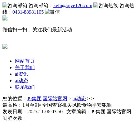
咨询邮箱：
kefu@qiye126.com
咨询热
线：
0431-88981105
微信扫一扫，关注我们最新活动
网站首页
关于我们
ai资讯
ai动态
联系我们
您的位置：
J9集团|国际站官网
>
ai动态
> >
最高检：1月至9月全国查察机关风险食物平安犯罪
发表日期：2025-11-06 03:50 文章编辑：J9集团|国际站官网
浏览次数: