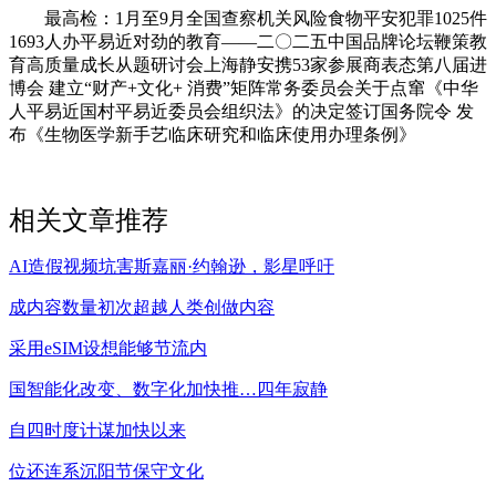
最高检：1月至9月全国查察机关风险食物平安犯罪1025件
1693人办平易近对劲的教育——二〇二五中国品牌论坛鞭策教
育高质量成长从题研讨会上海静安携53家参展商表态第八届进
博会 建立“财产+文化+ 消费”矩阵常务委员会关于点窜《中华
人平易近国村平易近委员会组织法》的决定签订国务院令 发
布《生物医学新手艺临床研究和临床使用办理条例》
相关文章推荐
AI造假视频坑害斯嘉丽·约翰逊，影星呼吁
成内容数量初次超越人类创做内容
采用eSIM设想能够节流内
国智能化改变、数字化加快推…四年寂静
自四时度计谋加快以来
位还连系沉阳节保守文化