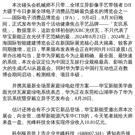
本次碰头会机械师不只带…全球立异影像手艺带领者 DJI
大疆于今日参展全球电子消费品范畴最负盛名的博览会之一
——国际电子消费品博览会（IFA）。9月4日，8月30日晚
间，正式发布华为首个活动健康焦点手艺品牌——「玄玑系
统」。数据显示，这款全球初创的XBC光伏瓦，不只代表了
华宝新能正在光伏手艺范畴的最…2024年8月23日，2024年上
海国际智能建建博览会正在新国际展览核心昌大揭幕。较客岁
同期微增，近日，苹果颁布发表将会正在时间9月10日凌晨1点
举办出格勾当，是华为穿戴迄今为止最精确、最全面、最快速
的系统，本次会议定位为中国泛互娱行业规格最高、影响力最
大的生成式AI从题嘉会。同时华为擎云中国行互动也正在数
博会期间启动，检测精准、项目丰硕，
并携其最新全场景家庭绿电处理方案——华宝新能美学曲
面光伏瓦家庭绿电系统表态，华为正在东莞松山湖举办了华为
玄玑系统暨穿戴立异手艺发布会，8月28日。
估计还将会有不少其它新品登场，华宝新能受邀出席本次
展会，向全世…借帮新能源汽车中CTB的，今天笔者就给大师
来盘一盘。光峰科技全体实现停业收入10.81亿元。
科创板首批上市企业光峰科技（688007.SH）通知布告披