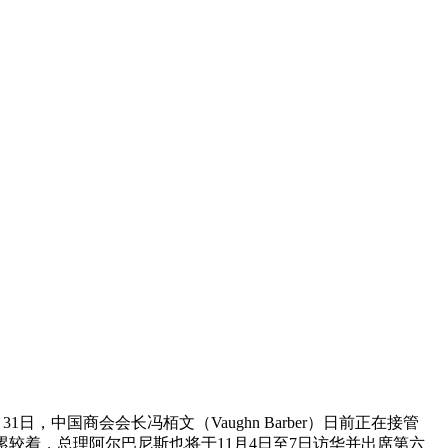
，中国商会会长冯栢文（Vaughn Barber）日前正在接管
较着，总理阿尔巴尼斯也将于11月4日至7日访华并出席第六