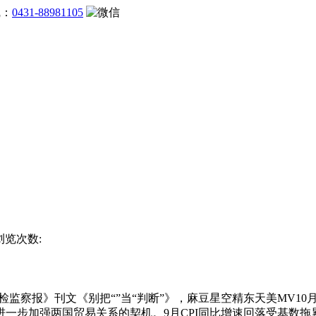
线：
0431-88981105
 浏览次数:
察报》刊文《别把“”当“判断”》，麻豆星空精东天美MV10月31日
一步加强两国贸易关系的契机。9月CPI同比增速回落受基数拖累