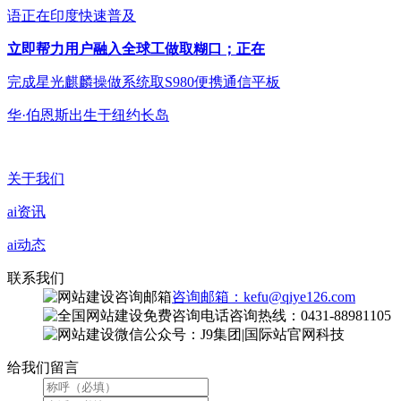
语正在印度快速普及
立即帮力用户融入全球工做取糊口；正在
完成星光麒麟操做系统取S980便携通信平板
华·伯恩斯出生于纽约长岛
关于我们
ai资讯
ai动态
联系我们
咨询邮箱：kefu@qiye126.com
咨询热线：0431-88981105
微信公众号：J9集团|国际站官网科技
给我们留言